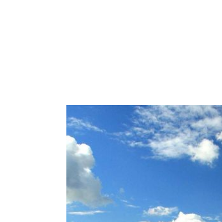
Warning
: Use of undefined constant REQUEST_URI - assumed 'REQUEST
child/functions.php
on line
73