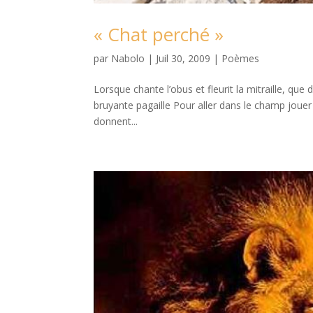
« Chat perché »
par
Nabolo
|
Juil 30, 2009
|
Poèmes
Lorsque chante l’obus et fleurit la mitraille, q
bruyante pagaille Pour aller dans le champ jouer
donnent...