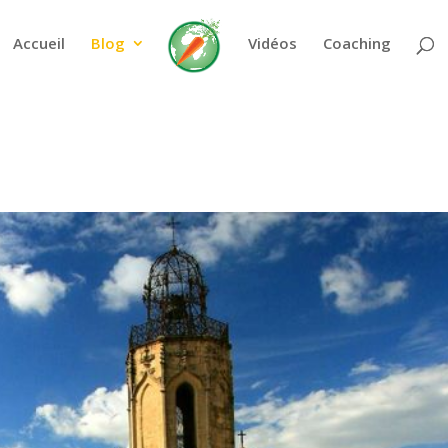
_URI' (this will throw an Error in a future version of PHP) in
/hom
Accueil
Blog
Vidéos
Coaching