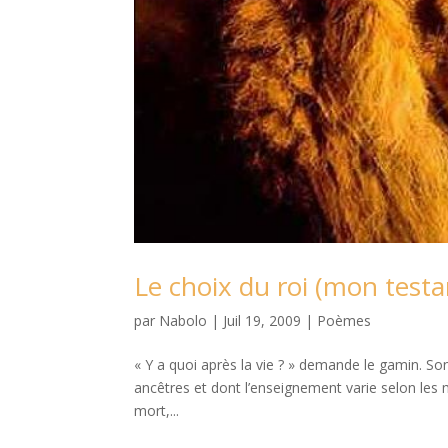
Le choix du roi (mon test
par
Nabolo
|
Juil 19, 2009
|
Poèmes
« Y a quoi après la vie ? » demande le gamin. So
ancêtres et dont l’enseignement varie selon les 
mort,...