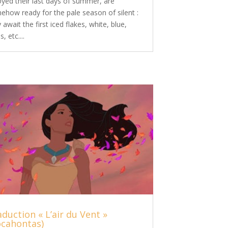
oyed their last days of summer, are
ehow ready for the pale season of silent :
 await the first iced flakes, white, blue,
s, etc....
duction « L’air du Vent »
ocahontas)