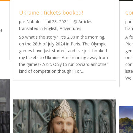
Ukraine : tickets booked!
Co
par
Nabolo
|
Juil 28, 2024
|
@ Articles
par
translated in English
,
Adventures
tran
te
So what's the story? It's 2:30 in the morning,
A f
on the 28th of july 2024 in Paris. The Olympic
fri
games have just started, and I've just booked
gen
my tickets to Ukraine. Am I running away from
on 
the games? A bit. Only to run toward annother
con
kind of competition though ! For...
lis
We..