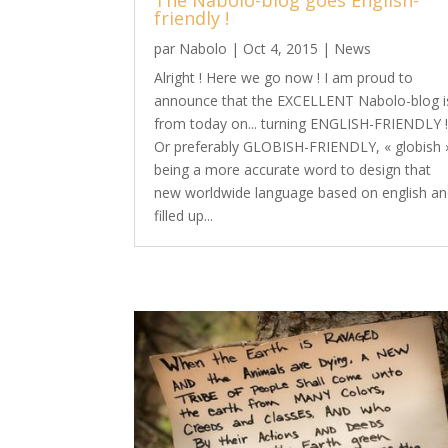
friendly !
par
Nabolo
|
Oct 4, 2015
|
News
Alright ! Here we go now ! I am proud to
announce that the EXCELLENT Nabolo-blog i
from today on... turning ENGLISH-FRIENDLY 
Or preferably GLOBISH-FRIENDLY, « globish 
being a more accurate word to design that
new worldwide language based on english a
filled up...