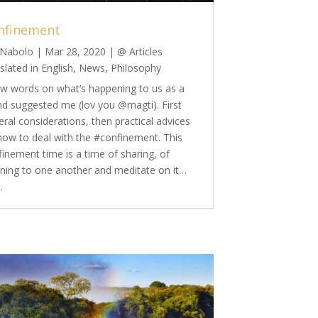
nfinement
Nabolo
|
Mar 28, 2020
|
@ Articles
slated in English
,
News
,
Philosophy
ew words on what’s happening to us as a
end suggested me (lov you @magti). First
eral considerations, then practical advices
how to deal with the #confinement. This
finement time is a time of sharing, of
tening to one another and meditate on it…
.