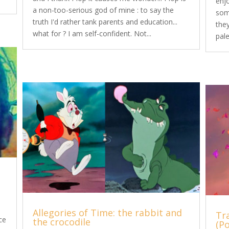
enj
a non-too-serious god of mine : to say the
som
truth I'd rather tank parents and education...
they
what for ? I am self-confident. Not...
pale
Allegories of Time: the rabbit and
Tra
ce
the crocodile
(P