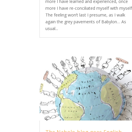
more I have learned and experienced, once
more I have re-conciliated myself with myself
The feeling won’t last I presume, as I walk
again the grey pavements of Babylon… As
usual...
The Nabolo-blog goes English-