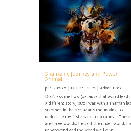
Shamanic journey and Power
Animal
par
Nabolo
|
Oct 25, 2015
|
Adventures
Don’t ask me how (because that would lead 
a different story) but: I was with a shaman la
summer, in the slovakian’s mountains, to
undertake my first shamanic journey. - There
are three worlds, he said: the under-world, th
upper-world and the world we live in....