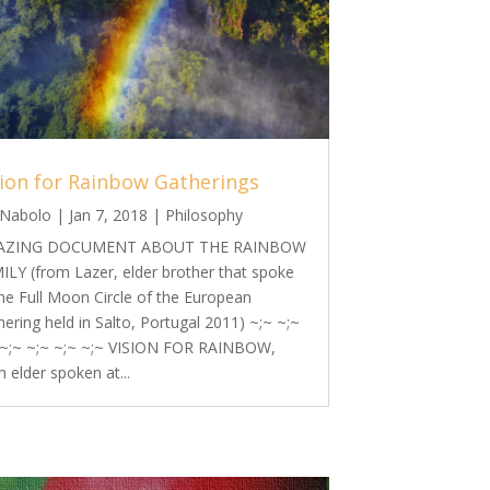
sion for Rainbow Gatherings
Nabolo
|
Jan 7, 2018
|
Philosophy
AZING DOCUMENT ABOUT THE RAINBOW
ILY (from Lazer, elder brother that spoke
the Full Moon Circle of the European
ering held in Salto, Portugal 2011) ~;~ ~;~
 ~;~ ~;~ ~;~ ~;~ VISION FOR RAINBOW,
 elder spoken at...