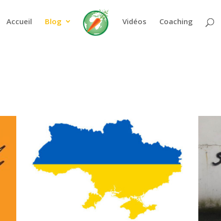
_URI' (this will throw an Error in a future version of PHP) in
/hom
Accueil
Blog
Vidéos
Coaching