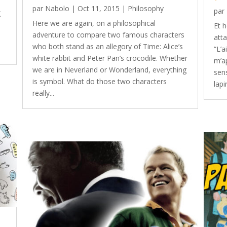
par
Nabolo
|
Oct 11, 2015
|
Philosophy
par
.
Here we are again, on a philosophical
Et h
adventure to compare two famous characters
atta
who both stand as an allegory of Time: Alice’s
“L’a
white rabbit and Peter Pan’s crocodile. Whether
m’ap
we are in Neverland or Wonderland, everything
sens
is symbol. What do those two characters
lapi
really...