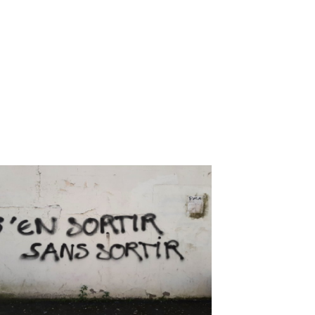
e/nabolocoms/www/wp-content/themes/Divi-