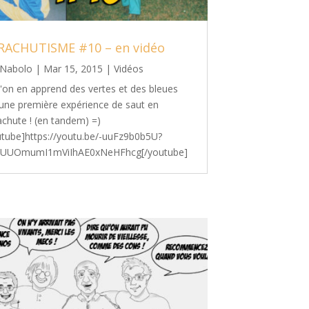
RACHUTISME #10 – en vidéo
Nabolo
|
Mar 15, 2015
|
Vidéos
l'on en apprend des vertes et des bleues
 une première expérience de saut en
achute ! (en tandem) =)
utube]https://youtu.be/-uuFz9b0b5U?
t=UUOmumI1mViIhAE0xNeHFhcg[/youtube]