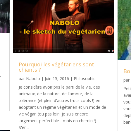
Pourquoi les végétariens sont
chiants ?
Bo
.
par
Nabolo
|
Juin 15, 2016
|
Philosophie
par
Je considère avoir pris le parti de la vie, des
s
Peti
animaux, de la nature, de l'amour, de la
ava
tolérance (et plein d'autres trucs cools !) en
vous
adoptant un régime végétarien et un mode de
vous
vie végan (ou pas loin: je suis encore
dépl
largement perfectible... mais en chemin !).
banq
S'en...