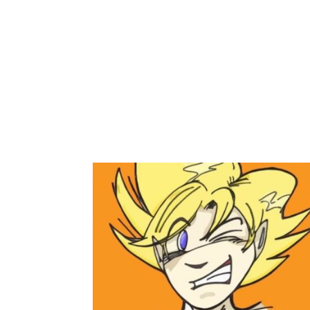
Warning
: Use of undefined constant REQUEST_URI - assumed 'REQUEST
child/functions.php
on line
73