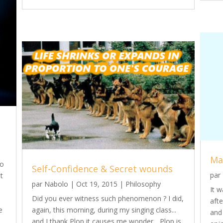
Ma
to
Self-Confidence & Secret wounds
par
st
par
Nabolo
|
Oct 19, 2015
|
Philosophy
It 
Did you ever witness such phenomenon ? I did,
aft
e
again, this morning, during my singing class...
and
and I thank Plop it causes me wonder... Plop is