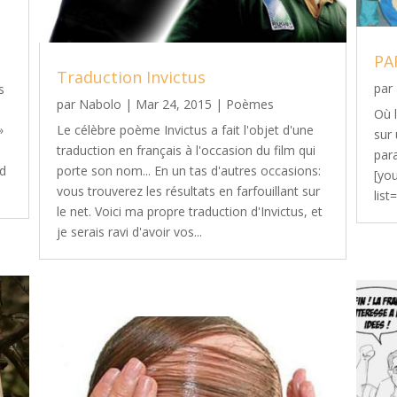
PA
Traduction Invictus
par
s
par
Nabolo
|
Mar 24, 2015
|
Poèmes
!
Où 
»
Le célèbre poème Invictus a fait l'objet d'une
sur
traduction en français à l'occasion du film qui
par
nd
porte son nom... En un tas d'autres occasions:
[yo
vous trouverez les résultats en farfouillant sur
lis
le net. Voici ma propre traduction d'Invictus, et
je serais ravi d'avoir vos...