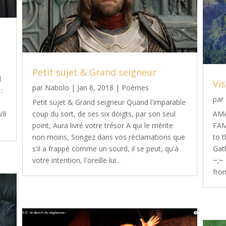
Petit sujet & Grand seigneur
d
Vi
par
Nabolo
|
Jan 8, 2018
|
Poèmes
 :
par
Petit sujet & Grand seigneur Quand l'imparable
’il
coup du sort, de ses six doigts, par son seul
AM
point, Aura livré votre trésor A qui le mérite
FAM
non moins, Songez dans vos réclamations que
to 
s'il a frappé comme un sourd, il se peut, qu'à
Gath
votre intention, l'oreille lui...
~;~
from