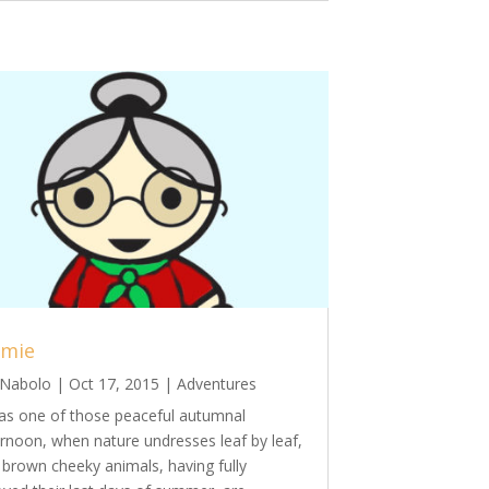
mie
Nabolo
|
Oct 17, 2015
|
Adventures
was one of those peaceful autumnal
ernoon, when nature undresses leaf by leaf,
 brown cheeky animals, having fully