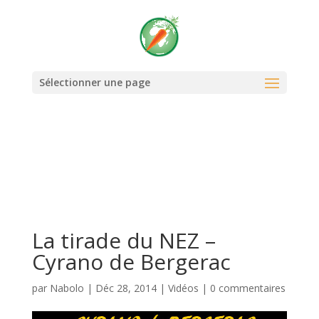
Warning
: Use of undefined constant REQUEST_URI - assumed
'REQUEST_URI' (this will throw an Error in a future version of PHP) in
/home/nabolocoms/www/wp-content/themes/Divi-
child/functions.php
on line
73
Sélectionner une page
La tirade du NEZ –
Cyrano de Bergerac
par
Nabolo
|
Déc 28, 2014
|
Vidéos
|
0 commentaires