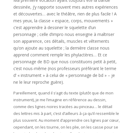
Ma première vocation ayant toujours été la bande
dessinée, j’y rapporte souvent mes autres expériences
et découvertes… avec le théâtre, rien de plus facile ! A
mes yeux, la classe « espace, corps, mouvements »
c’est apprendre à dessiner le squelette d’un
personnage ; celle d’impro nous enseigne à maîtriser
son apparence, ces détails, muscles et vêtements
qu’on ajoute au squelette ; la dernière classe nous
apprend comment remplir les phylactères… Et ce
personnage de BD que nous constituons petit à petit,
c’est nous-même (nos professeurs préférant le terme
d’ « instrument » à celui de « personnage de bd » – je
ne le leur reproche guère).
Pareillement, quand il s’agit du texte (plutôt que de mon
instrument), je me l’imagine en référence au dessin,
comme des lignes noires tracées au pinceau… le détail
des lettres mis à part, c’est d’ailleurs à ça qu’il ressemble le
plus souvent. Au moment d’apprendre ces lignes par cœur,
cependant, on les tourne, on les plie, on les casse pour se