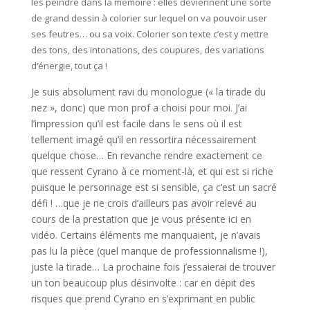
les peindre dans la mémoire : elles deviennent une sorte
de grand dessin à colorier sur lequel on va pouvoir user
ses feutres… ou sa voix. Colorier son texte c’est y mettre
des tons, des intonations, des coupures, des variations
d’énergie, tout ça !
Je suis absolument ravi du monologue (« la tirade du
nez », donc) que mon prof a choisi pour moi. J’ai
l’impression qu’il est facile dans le sens où il est
tellement imagé qu’il en ressortira nécessairement
quelque chose… En revanche rendre exactement ce
que ressent Cyrano à ce moment-là, et qui est si riche
puisque le personnage est si sensible, ça c’est un sacré
défi ! …que je ne crois d’ailleurs pas avoir relevé au
cours de la prestation que je vous présente ici en
vidéo. Certains éléments me manquaient, je n’avais
pas lu la pièce (quel manque de professionnalisme !),
juste la tirade… La prochaine fois j’essaierai de trouver
un ton beaucoup plus désinvolte : car en dépit des
risques que prend Cyrano en s’exprimant en public