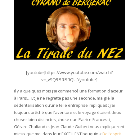
[youtube]https://www.youtube.com/watch?
v=_vSQ9BRBRQU[/youtube]
Il y a quelques mois j’ai commencé une formation d’acteur
à Paris… Et je ne regrette pas une seconde, malgré la
sédentarisation qu’une telle entreprise impliquait : j’ai
toujours prêché que l’aventure et le voyage étaient deux
choses bien distinctes, chose que Patrice Francesci,
Gérard Chaliand et Jean-Claude Guibert vous expliqueront
mieux que moi dans leur EXCELLENT bouquin «
De l’esprit