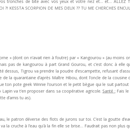
rer vos tronches de bite avec vos yeux et votre nez et… et… ALLEZ
UOI ?! KESSTA SCORPION DE MES DEUX ?? TU ME CHERCHES ENCULé
corne » (dont on n’avait rien à foutre) par « Kangourou » (au moins on
nnais pas de kangourou à part Grand Gourou, et c’est donc à elle q
uté dessus, Tigrou va prendre la poudre d’escampette, refusant d’as
ise de la quarantaine d’après Maître Hibou, dont l’oncle de la cousine 
ue ton pote geek Winnie l’ourson et le petit bègue qui le suit partout
apin va t’en proposer dans sa coopérative agricole.
Santé :
Fais le 
te d’amis tu as).
u, le patron déverse des flots de jurons sur toi. C’est la goutte d’ea
va la cruche à l’eau qu’à la fin elle se brise… Faudrait pas non plus qu’