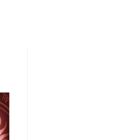
e/nabolocoms/www/wp-content/themes/Divi-