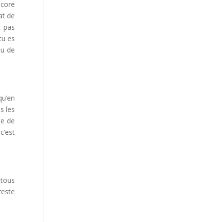
ncore
at de
, pas
tu es
au de
qu’en
s les
te de
c’est
 tous
reste