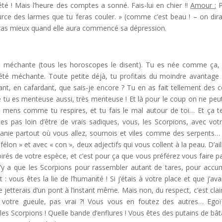
é ! Mais l’heure des comptes a sonné. Fais-lui en chier !!
Amour :
P
rce des larmes que tu feras couler. » (comme c’est beau ! – on dira
ras mieux quand elle aura commencé sa dépression.
 méchante (tous les horoscopes le disent). Tu es née comme ça, 
été méchante. Toute petite déjà, tu profitais du moindre avantage
nt, en cafardant, que sais-je encore ? Tu en as fait tellement des 
 que tu es menteuse aussi, très menteuse ! Et là pour le coup on ne peu
u mens comme tu respires, et tu fais le mal autour de toi… Et ça te
êtes pas loin d’être de vrais sadiques, vous, les Scorpions, avec votr
zanie partout où vous allez, sournois et viles comme des serpents…
élon » et avec « con », deux adjectifs qui vous collent à la peau. D’ail
oirés de votre espèce, et c’est pour ça que vous préférez vous faire p
n’y a que les Scorpions pour rassembler autant de tares, pour accu
: vous êtes la lie de l’humanité ! Si j’étais à votre place et que j’ava
tterais d’un pont à l’instant même. Mais non, du respect, c’est clai
 votre gueule, pas vrai ?! Vous vous en foutez des autres… Egoï
es Scorpions ! Quelle bande d’enflures ! Vous êtes des putains de bât