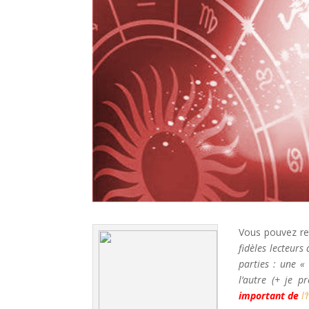
Vous pouvez re
fidèles lecteur
parties : une «
l’autre (+ je p
important de
l