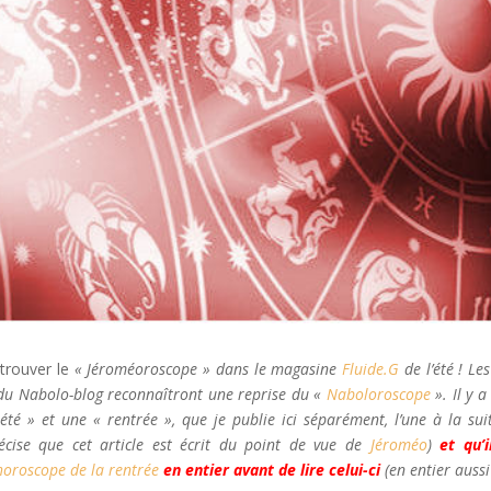
trouver le
« Jéroméoroscope » dans le magasine
Fluide.G
de l’été ! Le
s du Nabolo-blog reconnaîtront une reprise du «
Naboloroscope
». Il y a
 été » et une « rentrée », que je publie ici séparément, l’une à la sui
récise que cet article est écrit du point de vue de
Jéroméo
)
et qu’i
’horoscope de la rentrée
en entier avant de lire celui-ci
(en entier aussi