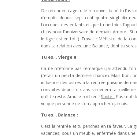
De retour en cage tu le retrouves là où tu l’as la
d’emploi depuis sept cent quatre-vingt dix ne
t’occupes des enfants et que tu nettoies l’appar
chips pour l’anniversaire de demain.
Amour :
Si t
le tigre est en toi !).
Travail :
Méfie-toi de la conc
dans ta relation avec une Balance, dont tu seras
Tu es… Vierge !!
Ca ne m’étonne pas remarque (j’ai attendu ton co
(j’étais un peu ta dernière chance). Mais bon, on
influence des astres à la rentrée puisque demai
convoites depuis dix ans ramènera ta meilleure
qu’il te reste. Amuse-toi bien !
Santé :
Pas mal de
vu que personne ne s’en approchera jamais.
Tu es… Balance :
C’est la rentrée et tu penches en ta faveur. La
vacances, sous un meuble, enfermée dans une sa