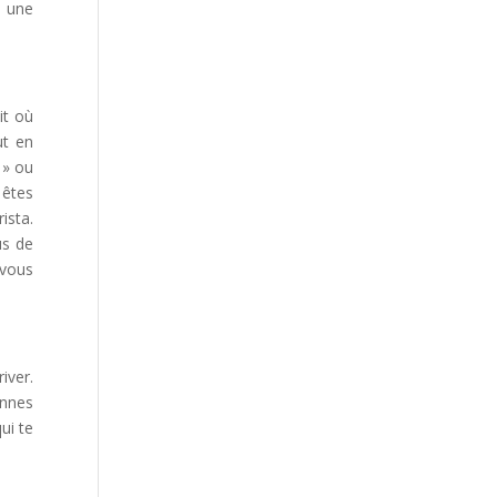
t une
it où
ut en
 » ou
 êtes
ista.
us de
 vous
iver.
onnes
ui te