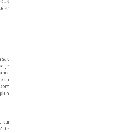
 TOUS
 ?!?
 sait
ue je
sumer
de sa
 sont
plein
u qui
il te