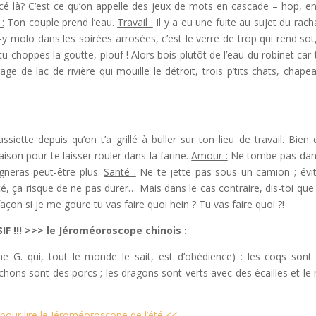
lacé là? C’est ce qu’on appelle des jeux de mots en cascade – hop, e
:
Ton couple prend l’eau.
Travail :
Il y a eu une fuite au sujet du rach
y molo dans les soirées arrosées, c’est le verre de trop qui rend sot
tu choppes la goutte, plouf ! Alors bois plutôt de l’eau du robinet car 
e de lac de rivière qui mouille le détroit, trois p’tits chats, chape
siette depuis qu’on t’a grillé à buller sur ton lieu de travail. Bien 
aison pour te laisser rouler dans la farine.
Amour :
Ne tombe pas dan
agneras peut-être plus.
Santé :
Ne te jette pas sous un camion ; évi
, ça risque de ne pas durer… Mais dans le cas contraire, dis-toi que 
açon si je me goure tu vas faire quoi hein ? Tu vas faire quoi ?!
F !!! >>> le Jéroméoroscope chinois :
ame G. qui, tout le monde le sait, est d’obédience) : les coqs sont
ochons sont des porcs ; les dragons sont verts avec des écailles et le 
i pour lire le Jéroméoroscope de l’été <<