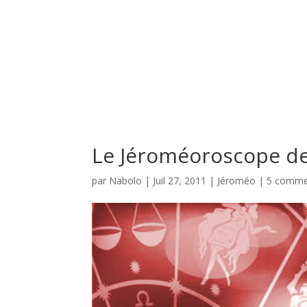
Warning
: Use of undefined constant REQUEST_URI - assumed 'REQUEST
child/functions.php
on line
73
Le Jéroméoroscope de
par
Nabolo
|
Juil 27, 2011
|
Jéroméo
|
5 comme