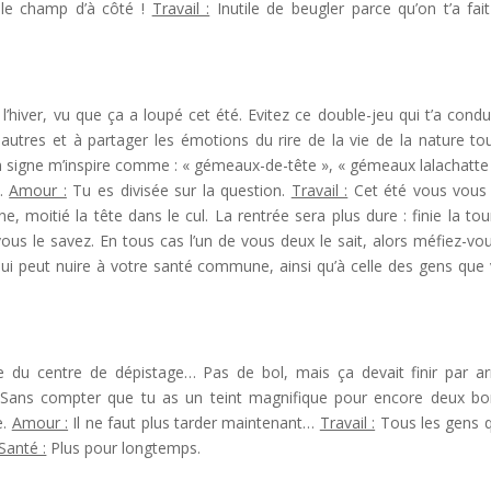
 le champ d’à côté !
Travail :
Inutile de beugler parce qu’on t’a fai
’hiver, vu que ça a loupé cet été. Evitez ce double-jeu qui t’a condu
autres et à partager les émotions du rire de la vie de la nature to
 signe m’inspire comme : « gémeaux-de-tête », « gémeaux lalachatte
).
Amour :
Tu es divisée sur la question.
Travail :
Cet été vous vous
, moitié la tête dans le cul. La rentrée sera plus dure : finie la tour
us le savez. En tous cas l’un de vous deux le sait, alors méfiez-vo
 peut nuire à votre santé commune, ainsi qu’à celle des gens que
 du centre de dépistage… Pas de bol, mais ça devait finir par arr
!! Sans compter que tu as un teint magnifique pour encore deux b
e.
Amour :
Il ne faut plus tarder maintenant…
Travail :
Tous les gens q
Santé :
Plus pour longtemps.