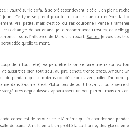
issé : vautré sur le sofa, à se prélasser devant la télé… en pleine rech
uf jours. Ce type se prend pour le roi tandis que tu ramènes la bo
tement. Vrai petite, mais c’est toi qui l’as couronné ! Pense à ramene
u veux changer de partenaire, je te recommande Frosties, de Kellogg’
urrence : sous l’influence de Mars elle repart.
Santé :
Je vois des tro
 persuadée qu’elle te ment.
up de fil tout l’été). Va peut-être falloir se faire une raison vu to
 vit aussi très bien tout seul, au pire achète trente chats.
Amour :
Gr
n soir, pendant que tu noieras ton désespoir avec Jupiler, l’homme q
 amie dans Saturne. C’est Pluton pas de bol !
Travail :
…ou la seule 
 viergétures dégueulasses apparaissent un peu partout mais on s’en
 grande conne est de retour : celle-là même qui t’a abandonnée pendan
lle de bain… Ah elle en a bien profité la cochonne, des glaces en 