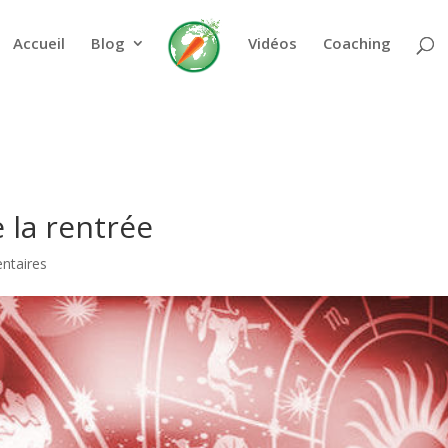
_URI' (this will throw an Error in a future version of PHP) in
/hom
Accueil
Blog
Vidéos
Coaching
 la rentrée
ntaires