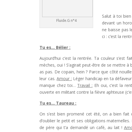
Salut à toi bie
Fluide.G n°4
devant un horos
ne baisse pas l
ci : c’est la re
Tu es… Bélier :
Aujourd’hui c’est la rentrée. Ta couleur s’est 
mèches, oui ! S’agirait peut-être de se mettre à b
as pas. De copain, hein ? Parce que côté nouilles
leur cas.
Amour :
Léger handicap en ta défaveur 
manque chez toi…
Travail :
Eh oui, c’est la ren
ouverte en militant contre la fièvre aphteuse (c’es
Tu es… Taureau :
On s’est bien promené cet été, on a bien fait 
d’oublier le petit et ses obligations maternelle
de père qui t’a demandé un café, au lait !
Amo