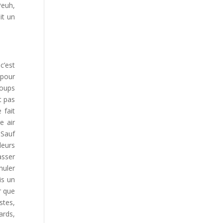
euh,
it un
c’est
 pour
coups
t pas
 fait
e air
 Sauf
leurs
asser
muler
is un
r que
stes,
ards,