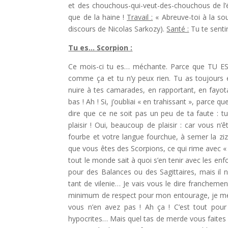
et des chouchous-qui-veut-des-chouchous de l’ét
que de la haine !
Travail :
« Abreuve-toi à la sou
discours de Nicolas Sarkozy).
Santé :
Tu te senti
Tu es… Scorpion :
Ce mois-ci tu es… méchante. Parce que TU ES
comme ça et tu n’y peux rien. Tu as toujours 
nuire à tes camarades, en rapportant, en fayota
bas ! Ah ! Si, j’oubliai « en trahissant », parce
dire que ce ne soit pas un peu de ta faute : t
plaisir ! Oui, beaucoup de plaisir : car vous n’
fourbe et votre langue fourchue, à semer la zi
que vous êtes des Scorpions, ce qui rime avec « f
tout le monde sait à quoi s’en tenir avec les enf
pour des Balances ou des Sagittaires, mais il 
tant de vilenie… Je vais vous le dire franchement 
minimum de respect pour mon entourage, je me je
vous n’en avez pas ! Ah ça ! C’est tout pour
hypocrites… Mais quel tas de merde vous faites l