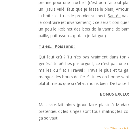
prenne pour une cruche ! (c’est bon j’ai tout p
un ! J’suis vidé, faut que je fasse le plein)
Amour 
la boîte, et tu es le premier suspect.
Santé :
Vas-
le contraire (et inversement) : ce serait con que 
un peu le Robinet des bois de la vanne de barrag
paille, paillasson… (putain je fatigue)
Tu es… Poissons :
Qui l’eut crû ? Tu n’es pas vraiment dans ton as
général tu pêches par orgueil, ce n’est pas une r
mailles du filet !
Travail :
Travaille plus et tu g
manger des bouts de fer. Si tu es en bonne santé
plutôt mieux que si c’était moins bien. De toute f
BONUS EXCLUSI
Mais vite-fait alors (pour faire plaisir à Mad
prétentieux ; les singes sont tous malins ; les c
ça se vaut.
>> Cliquez ic