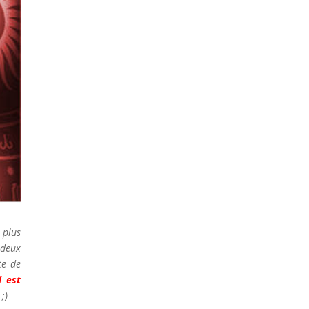
s plus
 deux
te de
l est
 ;)