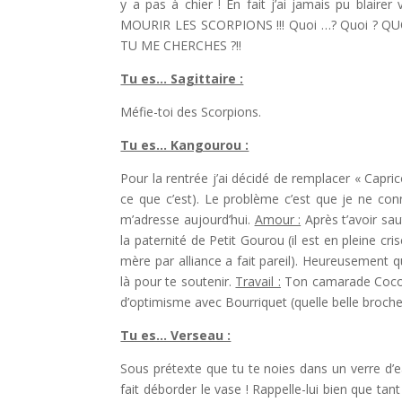
y a pas à chier ! En fait j’ai jamais pu blai
MOURIR LES SCORPIONS !!! Quoi …? Quoi ? Q
TU ME CHERCHES ?!!
Tu es… Sagittaire :
Méfie-toi des Scorpions.
Tu es… Kangourou :
Pour la rentrée j’ai décidé de remplacer « Capri
ce que c’est). Le problème c’est que je ne co
m’adresse aujourd’hui.
Amour :
Après t’avoir sa
la paternité de Petit Gourou (il est en pleine cr
mère par alliance a fait pareil). Heureusement q
là pour te soutenir.
Travail :
Ton camarade Coco L
d’optimisme avec Bourriquet (quelle belle brochet
Tu es… Verseau :
Sous prétexte que tu te noies dans un verre d’ea
fait déborder le vase ! Rappelle-lui bien que tant 