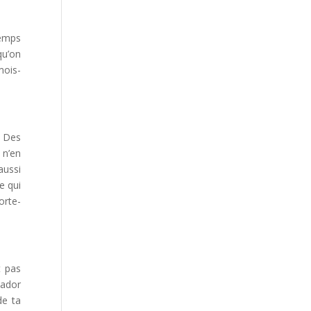
temps
qu’on
mois-
? Des
 n’en
aussi
e qui
orte-
t pas
tador
de ta