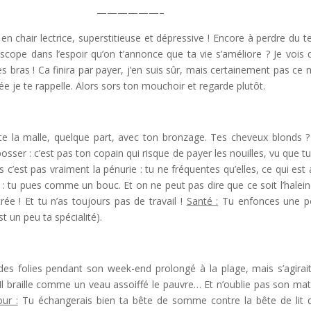
——————–
n en chair lectrice, superstitieuse et dépressive ! Encore à perdre du 
cope dans l’espoir qu’on t’annonce que ta vie s’améliore ? Je vois 
es bras ! Ca finira par payer, j’en suis sûr, mais certainement pas ce 
ntrée je te rappelle. Alors sors ton mouchoir et regarde plutôt.
faite la malle, quelque part, avec ton bronzage. Tes cheveux blonds 
osser : c’est pas ton copain qui risque de payer les nouilles, vu que tu
 c’est pas vraiment la pénurie : tu ne fréquentes qu’elles, ce qui est 
: tu pues comme un bouc. Et on ne peut pas dire que ce soit l’halein
trée ! Et tu n’as toujours pas de travail !
Santé :
Tu enfonces une p
t un peu ta spécialité).
des folies pendant son week-end prolongé à la plage, mais s’agirai
s. Il braille comme un veau assoiffé le pauvre… Et n’oublie pas son ma
ur :
Tu échangerais bien ta bête de somme contre la bête de lit 