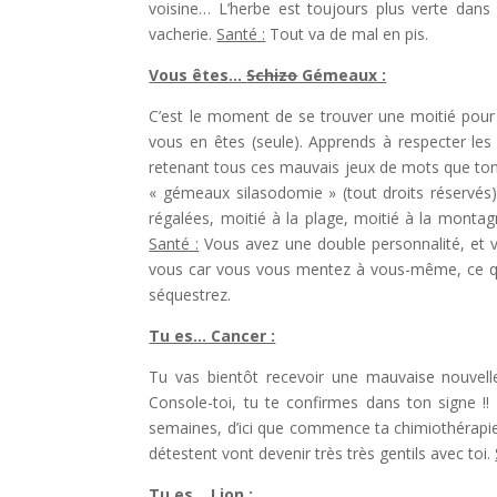
voisine… L’herbe est toujours plus verte dans
vacherie.
Santé :
Tout va de mal en pis.
Vous êtes…
Schizo
Gémeaux :
C’est le moment de se trouver une moitié pour l
vous en êtes (seule). Apprends à respecter les 
retenant tous ces mauvais jeux de mots que ton
« gémeaux silasodomie » (tout droits réservés
régalées, moitié à la plage, moitié à la montagne
Santé :
Vous avez une double personnalité, et vo
vous car vous vous mentez à vous-même, ce qui
séquestrez.
Tu es… Cancer :
Tu vas bientôt recevoir une mauvaise nouvelle
Console-toi, tu te confirmes dans ton signe 
semaines, d’ici que commence ta chimiothérapi
détestent vont devenir très très gentils avec toi.
Tu es… Lion :