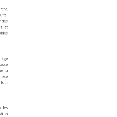
erche
uffe,
r des
s (et
ubles
n âge
osse
ue tu
chose
 fout
t les
bâton