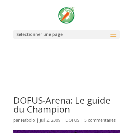
Warning
: Use of undefined constant REQUEST_URI - assumed
'REQUEST_URI' (this will throw an Error in a future version of PHP) in
/home/nabolocoms/www/wp-content/themes/Divi-
child/functions.php
on line
73
Sélectionner une page
DOFUS-Arena: Le guide
du Champion
par
Nabolo
|
Juil 2, 2009
|
DOFUS
|
5 commentaires