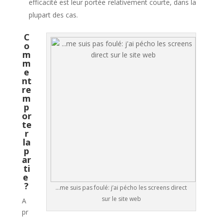
efficacité est leur portée relativement courte, dans la
plupart des cas.
C
o
m
m
e
nt
re
m
p
or
te
r
la
p
ar
ti
e
?
…me suis pas foulé: j’ai pécho les screens direct
sur le site web
A
pr